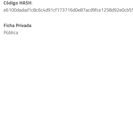
Código HASH
:
e6100dadad1c8c6c4d91cf173716d0e87acd9fce1258d92e0cb5
Ficha Privada
:
Pública
Play
Video