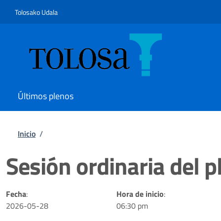
Pasar al contenido principal
Skip to footer content
Tolosako Udala
Últimos plenos
Ruta de navegación
Inicio
/
Sesión ordinaria del 
Fecha
:
Hora de inicio
:
2026-05-28
06:30 pm