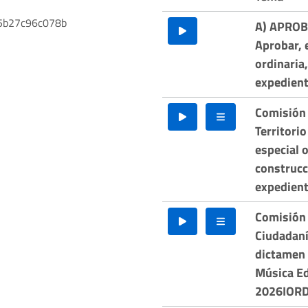
5b27c96c078b
A) APROB
Aprobar, e
ordinaria,
expedien
Comisión 
Territorio
especial o
construcc
expedien
Comisión 
Ciudadaní
dictamen 
Música Ed
2026IOR