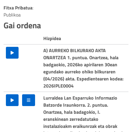
Play
Fitxa Pribatua
:
Video
Publikoa
Gai ordena
Hizpidea
A) AURREKO BILKURAKO AKTA
ONARTZEA 1. puntua. Onartzea, hala
badgaokio, 2026ko apirilaren 30ean
egundako aurreko ohiko bilkuraren
(04/2026) akta. Espedientearen kodea:
2026IPLE0004
Lurraldea Lan Esparruko Informazio
Batzorde Iraunkorra. 2. puntua.
Onartzea, hala badagokio, I.
eranskinean zerredatutako
instalazioakm eraikunrzak eta obrak