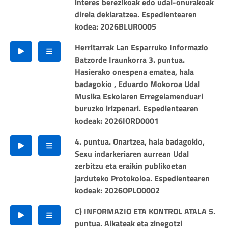
interes berezikoak edo udal-onurakoak
direla deklaratzea. Espedientearen
kodea: 2026BLUR0005
Herritarrak Lan Esparruko Informazio
Batzorde Iraunkorra 3. puntua.
Hasierako onespena ematea, hala
badagokio , Eduardo Mokoroa Udal
Musika Eskolaren Erregelamenduari
buruzko irizpenari. Espedientearen
kodeak: 2026IORD0001
4. puntua. Onartzea, hala badagokio,
Sexu indarkeriaren aurrean Udal
zerbitzu eta eraikin publikoetan
jarduteko Protokoloa. Espedientearen
kodeak: 2026OPLO0002
C) INFORMAZIO ETA KONTROL ATALA 5.
puntua. Alkateak eta zinegotzi