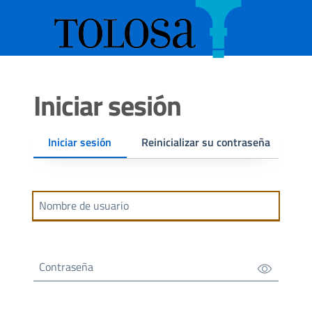
Pasar al contenido principal
Skip to footer content
Iniciar sesión
Solapas principales
Iniciar sesión
Reinicializar su contraseña
Nombre de usuario
Contraseña
Show/Hide