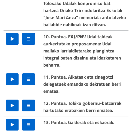
Tolosako Udalak konpromiso bat
hartzea Oriako Txirrindularitza Eskolak
“Jose Mari Anza” memoriala antolatzeko
baliabide nahikoak izan ditzan.
10. Puntua. EAJ/PNV Udal taldeak
aurkeztutako proposamena: Udal
mailako larrialdietarako plangintza
integral baten diseinu eta idazketaren
beharra.
11. Puntua. Alkateak eta zinegotzi
delegatuek emandako dekretuen berri
ematea.
12. Puntua. Tokiko gobernu-batzarrak
hartutako erabakien berri ematea.
13. Puntua. Galderak eta eskaerak.