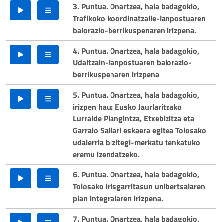
3. Puntua. Onartzea, hala badagokio,
Trafikoko koordinatzaile-lanpostuaren
balorazio-berrikuspenaren irizpena.
4. Puntua. Onartzea, hala badagokio,
Udaltzain-lanpostuaren balorazio-
berrikuspenaren irizpena
5. Puntua. Onartzea, hala badagokio,
irizpen hau: Eusko Jaurlaritzako
Lurralde Plangintza, Etxebizitza eta
Garraio Sailari eskaera egitea Tolosako
udalerria bizitegi-merkatu tenkatuko
eremu izendatzeko.
6. Puntua. Onartzea, hala badagokio,
Tolosako irisgarritasun unibertsalaren
plan integralaren irizpena.
7. Puntua. Onartzea, hala badagokio,