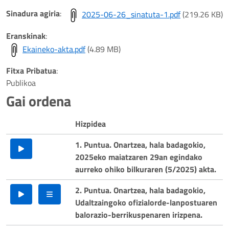
Play
Sinadura agiria
:
2025-06-26_sinatuta-1.pdf
(219.26 KB)
Video
Eranskinak
:
Ekaineko-akta.pdf
(4.89 MB)
Fitxa Pribatua
:
Publikoa
Gai ordena
Hizpidea
1. Puntua. Onartzea, hala badagokio,
2025eko maiatzaren 29an egindako
aurreko ohiko bilkuraren (5/2025) akta.
2. Puntua. Onartzea, hala badagokio,
Udaltzaingoko ofizialorde-lanpostuaren
balorazio-berrikuspenaren irizpena.