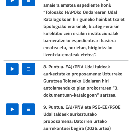
amaiera ematea espediente honi:
“Tolosako HAPOko Ondarearen Udal
Katalogokoan hiriguneko hainbat txalet
tipologiako eraikinak, bizitegi-eraikin
kolektibo zein eraikin instituzionalak
barneratzeko espedienteari hasiera
ematea eta, horietan, hirigintzako
lizentzia-emateak etetea”.
8. Puntua. EAJ/PNV Udal taldeak
aurkeztutako proposamena: Uzturreko
Gurutzea Tolosako Udalaren hiri
antolamenduko plan orokorraren “3.
dokumentuan-katalogoan” sartzea.
9. Puntua. EAJ/PNV eta PSE-EE/PSOE
Udal taldeek aurkeztutako
proposamena: Datorren urteko
aurrekontuei begira (2026.urtea)