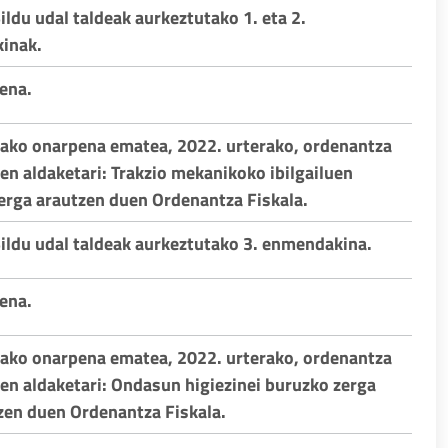
ildu udal taldeak aurkeztutako 1. eta 2.
inak.
pena.
rako onarpena ematea, 2022. urterako, ordenantza
nen aldaketari: Trakzio mekanikoko ibilgailuen
erga arautzen duen Ordenantza Fiskala.
Bildu udal taldeak aurkeztutako 3. enmendakina.
pena.
rako onarpena ematea, 2022. urterako, ordenantza
nen aldaketari: Ondasun higiezinei buruzko zerga
zen duen Ordenantza Fiskala.