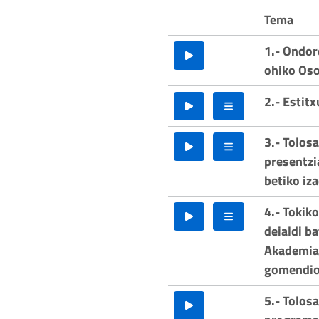
Tema
1.- Ondor
ohiko Oso
2.- Estit
3.- Tolos
presentzi
betiko iz
4.- Tokik
deialdi ba
Akademiar
gomendio
5.- Tolos