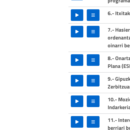
programar
6.- Itxita
7.- Hasie
ordenantz
oinarri be
8.- Onart
Plana (ES
9.- Gipuz
Zerbitzua
10.- Moz
Indarkeri
11.- Inte
berriari 