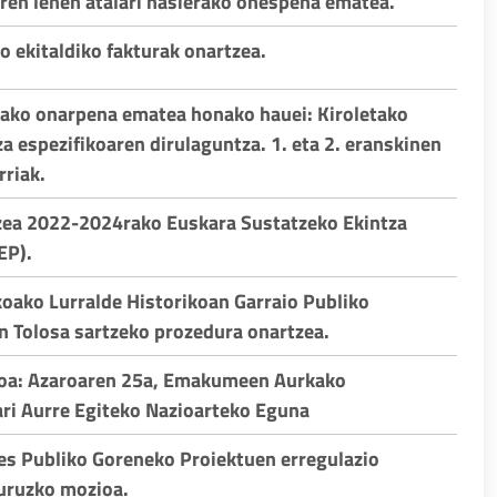
en lehen atalari hasierako onespena ematea.
ko ekitaldiko fakturak onartzea.
rako onarpena ematea honako hauei: Kiroletako
a espezifikoaren dirulaguntza. 1. eta 2. eranskinen
rriak.
zea 2022-2024rako Euskara Sustatzeko Ekintza
EP).
koako Lurralde Historikoan Garraio Publiko
n Tolosa sartzeko prozedura onartzea.
ioa: Azaroaren 25a, Emakumeen Aurkako
ari Aurre Egiteko Nazioarteko Eguna
res Publiko Goreneko Proiektuen erregulazio
buruzko mozioa.