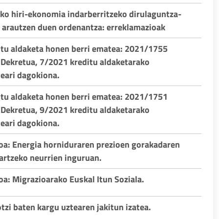
ako hiri-ekonomia indarberritzeko dirulaguntza-
arautzen duen ordenantza: erreklamazioak
itu aldaketa honen berri ematea: 2021/1755
 Dekretua, 7/2021 kreditu aldaketarako
eari dagokiona.
itu aldaketa honen berri ematea: 2021/1751
 Dekretua, 9/2021 kreditu aldaketarako
eari dagokiona.
oa: Energia horniduraren prezioen gorakadaren
artzeko neurrien inguruan.
oa: Migrazioarako Euskal Itun Soziala.
otzi baten kargu uztearen jakitun izatea.