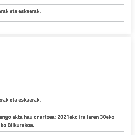
erak eta eskaerak.
erak eta eskaerak.
engo akta hau onartzea: 2021eko irailaren 30eko
ko Bilkurakoa.