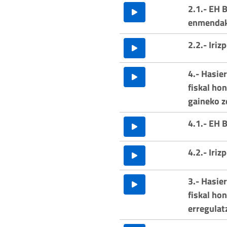
2.1.- EH B
enmendak
2.2.- Iriz
4.- Hasie
fiskal ho
gaineko z
4.1.- EH 
4.2.- Iriz
3.- Hasie
fiskal ho
erregulat