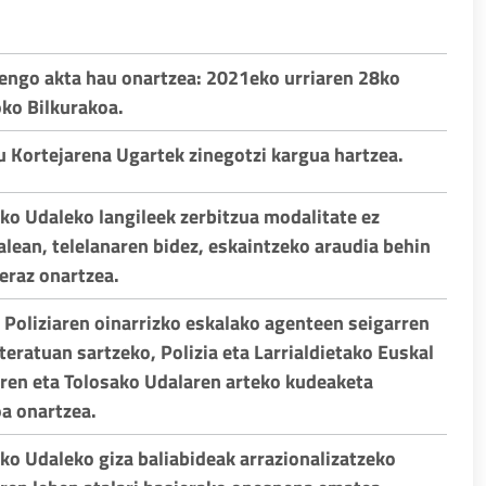
engo akta hau onartzea: 2021eko urriaren 28ko
ko Bilkurakoa.
xu Kortejarena Ugartek zinegotzi kargua hartzea.
ako Udaleko langileek zerbitzua modalitate ez
alean, telelanaren bidez, eskaintzeko araudia behin
aeraz onartzea.
o Poliziaren oinarrizko eskalako agenteen seigarren
teratuan sartzeko, Polizia eta Larrialdietako Euskal
en eta Tolosako Udalaren arteko kudeaketa
a onartzea.
ako Udaleko giza baliabideak arrazionalizatzeko