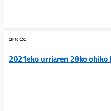
28-10-2021
2021eko urriaren 28ko ohiko 