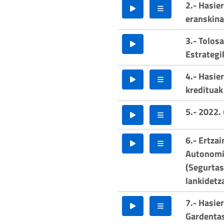
2.- Hasie
eranskina
3.- Tolos
Estrategi
4.- Hasie
kredituak
5.- 2022. 
6.- Ertza
Autonomi
(Segurtas
lankidetz
7.- Hasie
Gardentas