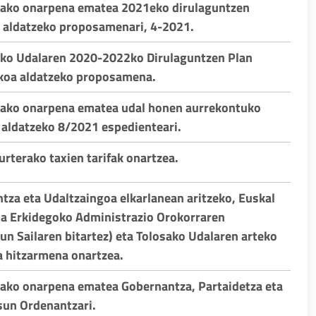
rako onarpena ematea 2021eko dirulaguntzen
 aldatzeko proposamenari, 4-2021.
ako Udalaren 2020-2022ko Dirulaguntzen Plan
koa aldatzeko proposamena.
rako onarpena ematea udal honen aurrekontuko
 aldatzeko 8/2021 espedienteari.
urterako taxien tarifak onartzea.
intza eta Udaltzaingoa elkarlanean aritzeko, Euskal
a Erkidegoko Administrazio Orokorraren
un Sailaren bitartez) eta Tolosako Udalaren arteko
a hitzarmena onartzea.
rako onarpena ematea Gobernantza, Partaidetza eta
un Ordenantzari.