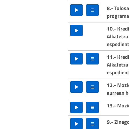
8.- Tolos
programa 
10.- Kred
Alkatetza
espedient
11.- Kred
Alkatetza
espedient
12.- Mozi
aurrean h
13.- Mozi
9.- Zineg