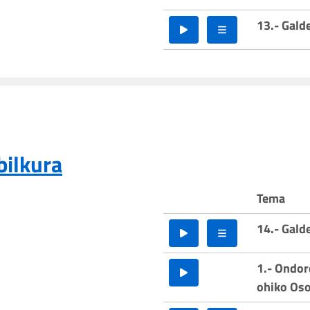
13.- Gald
bilkura
Tema
14.- Gald
1.- Ondor
ohiko Oso