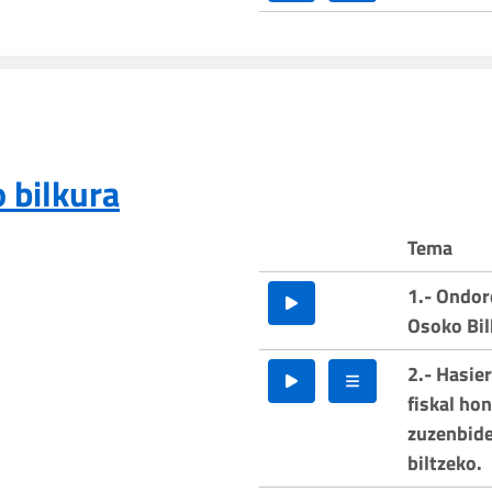
 bilkura
Tema
1.- Ondor
Osoko Bi
2.- Hasie
fiskal ho
zuzenbide
biltzeko.