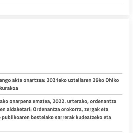
engo akta onartzea: 2021eko uztailaren 29ko Ohiko
lkurakoa
rako onarpena ematea, 2022. urterako, ordenantza
nen aldaketari: Ordenantza orokorra, zergak eta
 publikoaren bestelako sarrerak kudeatzeko eta