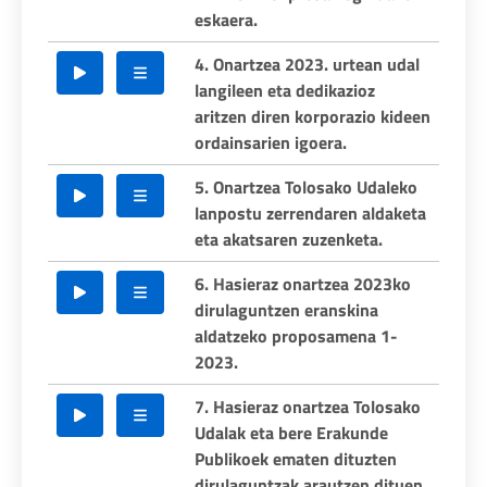
eskaera.
4. Onartzea 2023. urtean udal
langileen eta dedikazioz
aritzen diren korporazio kideen
ordainsarien igoera.
5. Onartzea Tolosako Udaleko
lanpostu zerrendaren aldaketa
eta akatsaren zuzenketa.
6. Hasieraz onartzea 2023ko
dirulaguntzen eranskina
aldatzeko proposamena 1-
2023.
7. Hasieraz onartzea Tolosako
Udalak eta bere Erakunde
Publikoek ematen dituzten
dirulaguntzak arautzen dituen