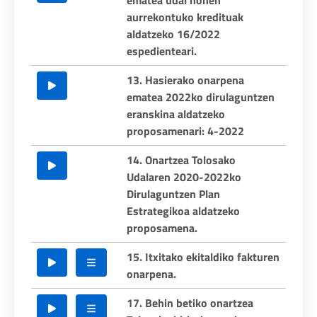
ematea udal honen
aurrekontuko kredituak
aldatzeko 16/2022
espedienteari.
13. Hasierako onarpena
ematea 2022ko dirulaguntzen
eranskina aldatzeko
proposamenari: 4-2022
14. Onartzea Tolosako
Udalaren 2020-2022ko
Dirulaguntzen Plan
Estrategikoa aldatzeko
proposamena.
15. Itxitako ekitaldiko fakturen
onarpena.
17. Behin betiko onartzea