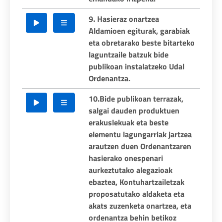
9. Hasieraz onartzea
Aldamioen egiturak, garabiak
eta obretarako beste bitarteko
laguntzaile batzuk bide
publikoan instalatzeko Udal
Ordenantza.
10.Bide publikoan terrazak,
salgai dauden produktuen
erakuslekuak eta beste
elementu lagungarriak jartzea
arautzen duen Ordenantzaren
hasierako onespenari
aurkeztutako alegazioak
ebaztea, Kontuhartzailetzak
proposatutako aldaketa eta
akats zuzenketa onartzea, eta
ordenantza behin betikoz