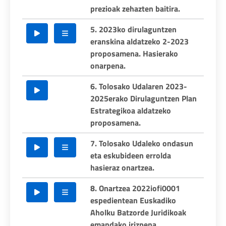
prezioak zehazten baitira.
5. 2023ko dirulaguntzen
eranskina aldatzeko 2-2023
proposamena. Hasierako
onarpena.
6. Tolosako Udalaren 2023-
2025erako Dirulaguntzen Plan
Estrategikoa aldatzeko
proposamena.
7. Tolosako Udaleko ondasun
eta eskubideen errolda
hasieraz onartzea.
8. Onartzea 2022iofi0001
espedientean Euskadiko
Aholku Batzorde Juridikoak
emandako irizpena.