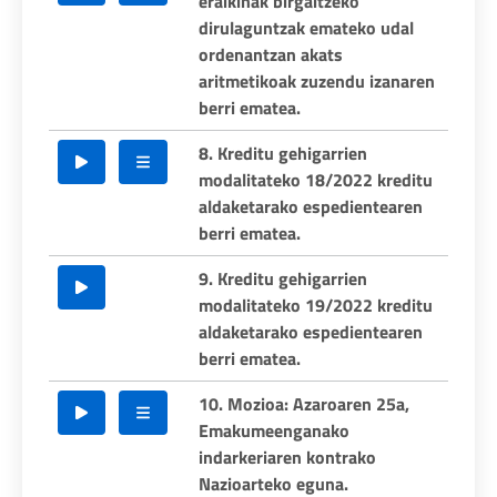
eraikinak birgaitzeko
dirulaguntzak emateko udal
ordenantzan akats
aritmetikoak zuzendu izanaren
berri ematea.
8. Kreditu gehigarrien
modalitateko 18/2022 kreditu
aldaketarako espedientearen
berri ematea.
9. Kreditu gehigarrien
modalitateko 19/2022 kreditu
aldaketarako espedientearen
berri ematea.
10. Mozioa: Azaroaren 25a,
Emakumeenganako
indarkeriaren kontrako
Nazioarteko eguna.