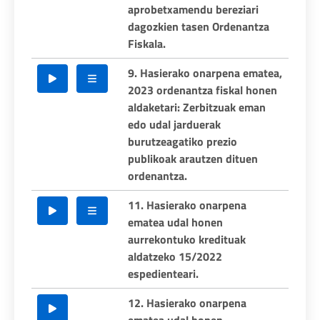
aprobetxamendu bereziari
dagozkien tasen Ordenantza
Fiskala.
9. Hasierako onarpena ematea,
2023 ordenantza fiskal honen
aldaketari: Zerbitzuak eman
edo udal jarduerak
burutzeagatiko prezio
publikoak arautzen dituen
ordenantza.
11. Hasierako onarpena
ematea udal honen
aurrekontuko kredituak
aldatzeko 15/2022
espedienteari.
12. Hasierako onarpena