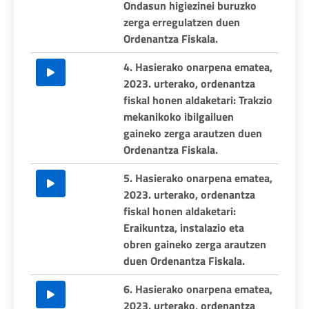
Ondasun higiezinei buruzko
zerga erregulatzen duen
Ordenantza Fiskala.
4. Hasierako onarpena ematea,
2023. urterako, ordenantza
fiskal honen aldaketari: Trakzio
mekanikoko ibilgailuen
gaineko zerga arautzen duen
Ordenantza Fiskala.
5. Hasierako onarpena ematea,
2023. urterako, ordenantza
fiskal honen aldaketari:
Eraikuntza, instalazio eta
obren gaineko zerga arautzen
duen Ordenantza Fiskala.
6. Hasierako onarpena ematea,
2023. urterako, ordenantza