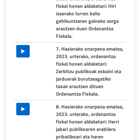
fiskal honen aldaketari: Hiri
izaerako lurren balio
gehikuntzaren gaineko zerga
arautzen duen Ordenantza
Fiskala.
7. Hasierako onarpena ematea,
2023. urterako, ordenantza
fiskal honen aldaketari:
Zerbitzu publikoak eskaini eta
jarduerak burutzeagatiko
tasak arautzen dituen
Ordenantza Fiskala.
8. Hasierako onarpena ematea,
2023. urterako, ordenantza
fiskal honen aldaketari: Herri
jabari publikoaren erabilera
pribatiboari eta haren