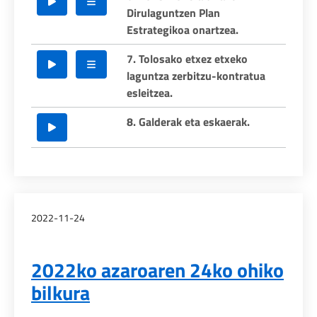
Dirulaguntzen Plan
Estrategikoa onartzea.
7. Tolosako etxez etxeko
laguntza zerbitzu-kontratua
esleitzea.
8. Galderak eta eskaerak.
2022-11-24
2022ko azaroaren 24ko ohiko
bilkura