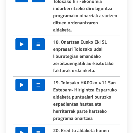
Tolosako hiri-ekonomia
indarberritzeko dirulaguntza
programako oinarriak arautzen
dituen ordenantzaren
aldaketa.
18. Onartzea Eusko Eki SL
enpresari Tolosako udal
liburutegian emandako
zerbitzuengatik aurkeztutako
fakturak ordainketa.
19. Tolosako HAPOko «11 San
Esteban» Hirigintza Esparruko
aldaketa puntualari buruzko
espedientea hastea eta
herritarrek parte hartzeko
programa onartzea
20. Kreditu aldaketa honen