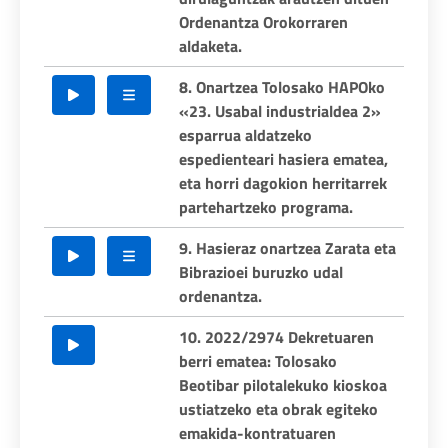
Ordenantza Orokorraren
aldaketa.
8. Onartzea Tolosako HAPOko
«23. Usabal industrialdea 2»
esparrua aldatzeko
espedienteari hasiera ematea,
eta horri dagokion herritarrek
partehartzeko programa.
9. Hasieraz onartzea Zarata eta
Bibrazioei buruzko udal
ordenantza.
10. 2022/2974 Dekretuaren
berri ematea: Tolosako
Beotibar pilotalekuko kioskoa
ustiatzeko eta obrak egiteko
emakida-kontratuaren