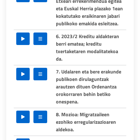
Etxeari errekerimendua egitea
eta Euskal Herria plazako 1ean
kokatutako eraikinaren jabari
publikoko emakida esleitzea.
6. 2023/2 Kreditu aldakteran
berri ematea; kreditu
txertaketaren modalitatekoa
da.
7. Udalaren eta bere erakunde
publikoen dirulaguntzak
arautzen dituen Ordenantza
orokorraren behin betiko
onespena.
8. Mozioa: Migratzaileen
ezohiko erregularizazioaren
aldekoa.