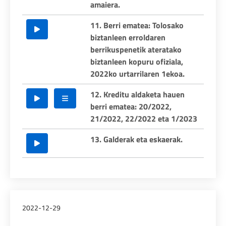
amaiera.
11. Berri ematea: Tolosako
biztanleen erroldaren
berrikuspenetik ateratako
biztanleen kopuru ofiziala,
2022ko urtarrilaren 1ekoa.
12. Kreditu aldaketa hauen
berri ematea: 20/2022,
21/2022, 22/2022 eta 1/2023
13. Galderak eta eskaerak.
2022-12-29