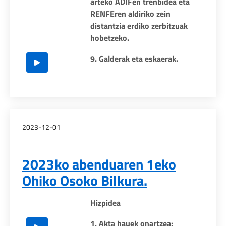
arteko ADIFen trenbidea eta
RENFEren aldiriko zein
distantzia erdiko zerbitzuak
hobetzeko.
9. Galderak eta eskaerak.
2023-12-01
2023ko abenduaren 1eko
Ohiko Osoko Bilkura.
Hizpidea
1. Akta hauek onartzea: