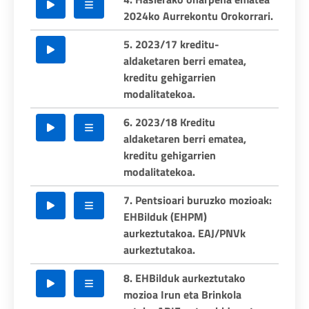
2024ko Aurrekontu Orokorrari.
5. 2023/17 kreditu-
aldaketaren berri ematea,
kreditu gehigarrien
modalitatekoa.
6. 2023/18 Kreditu
aldaketaren berri ematea,
kreditu gehigarrien
modalitatekoa.
7. Pentsioari buruzko mozioak:
EHBilduk (EHPM)
aurkeztutakoa. EAJ/PNVk
aurkeztutakoa.
8. EHBilduk aurkeztutako
mozioa Irun eta Brinkola