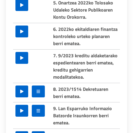
5. Onartzea 2022ko Tolosako
Udaleko Sektore Publikoaren
Kontu Orokorra.
6. 2022ko ekitaldiaren finantza
kontroleko urteko planaren
berri ematea.
7. 9/2023 kreditu aldaketarako
espedientearen berri ematea,
kreditu gehigarrien
modalitatekoa.
8. 2023/1514 Dekretuaren
berri ematea.
9. Lan Esparruko Informazio
Batzorde Iraunkorren berri
ematea.