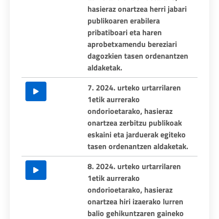
hasieraz onartzea herri jabari
publikoaren erabilera
pribatiboari eta haren
aprobetxamendu bereziari
dagozkien tasen ordenantzen
aldaketak.
7. 2024. urteko urtarrilaren
1etik aurrerako
ondorioetarako, hasieraz
onartzea zerbitzu publikoak
eskaini eta jarduerak egiteko
tasen ordenantzen aldaketak.
8. 2024. urteko urtarrilaren
1etik aurrerako
ondorioetarako, hasieraz
onartzea hiri izaerako lurren
balio gehikuntzaren gaineko