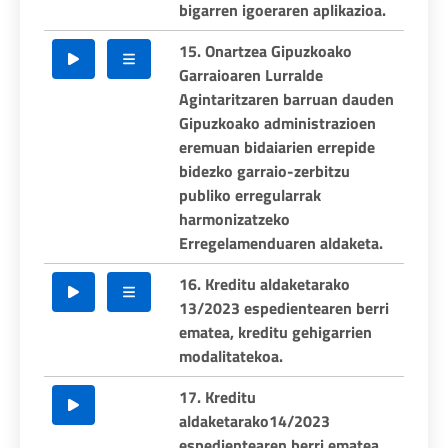
bigarren igoeraren aplikazioa.
15. Onartzea Gipuzkoako
Garraioaren Lurralde
Agintaritzaren barruan dauden
Gipuzkoako administrazioen
eremuan bidaiarien errepide
bidezko garraio-zerbitzu
publiko erregularrak
harmonizatzeko
Erregelamenduaren aldaketa.
16. Kreditu aldaketarako
13/2023 espedientearen berri
ematea, kreditu gehigarrien
modalitatekoa.
17. Kreditu
aldaketarako14/2023
espedientearen berri ematea,