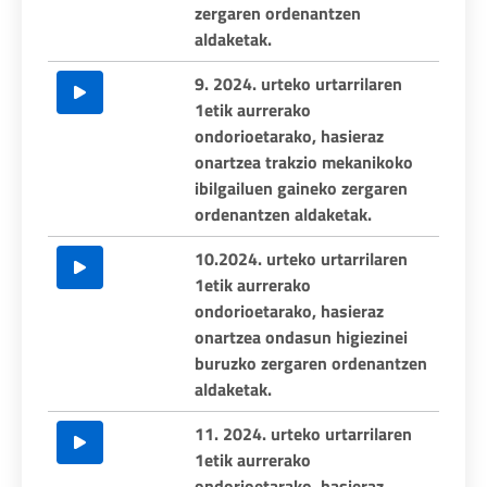
zergaren ordenantzen
aldaketak.
9. 2024. urteko urtarrilaren
1etik aurrerako
ondorioetarako, hasieraz
onartzea trakzio mekanikoko
ibilgailuen gaineko zergaren
ordenantzen aldaketak.
10.2024. urteko urtarrilaren
1etik aurrerako
ondorioetarako, hasieraz
onartzea ondasun higiezinei
buruzko zergaren ordenantzen
aldaketak.
11. 2024. urteko urtarrilaren
1etik aurrerako
ondorioetarako, hasieraz