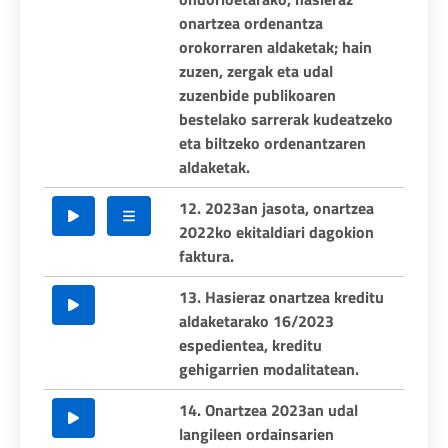
onartzea ordenantza
orokorraren aldaketak; hain
zuzen, zergak eta udal
zuzenbide publikoaren
bestelako sarrerak kudeatzeko
eta biltzeko ordenantzaren
aldaketak.
12. 2023an jasota, onartzea
2022ko ekitaldiari dagokion
faktura.
13. Hasieraz onartzea kreditu
aldaketarako 16/2023
espedientea, kreditu
gehigarrien modalitatean.
14. Onartzea 2023an udal
langileen ordainsarien