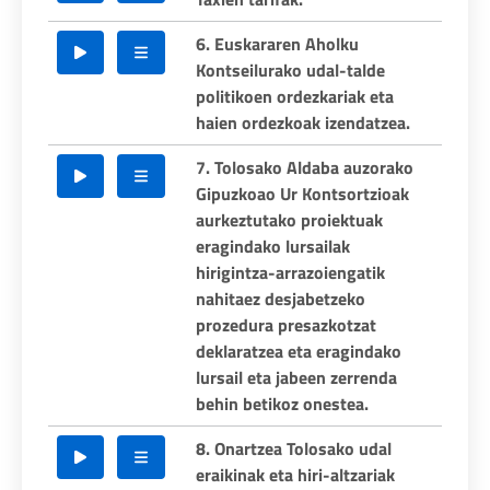
6. Euskararen Aholku
Kontseilurako udal-talde
politikoen ordezkariak eta
haien ordezkoak izendatzea.
7. Tolosako Aldaba auzorako
Gipuzkoao Ur Kontsortzioak
aurkeztutako proiektuak
eragindako lursailak
hirigintza-arrazoiengatik
nahitaez desjabetzeko
prozedura presazkotzat
deklaratzea eta eragindako
lursail eta jabeen zerrenda
behin betikoz onestea.
8. Onartzea Tolosako udal
eraikinak eta hiri-altzariak