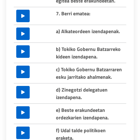
egitea beste erakundeetan.
7. Berri ematea:
a) Alkateordeen izendapenak.
b) Tokiko Gobernu Batzarreko
kideen izendapena.
c) Tokiko Gobernu Batzarraren
esku jarritako ahalmenak.
d) Zinegotzi delegatuen
izendapena.
e) Beste erakundeetan
ordezkarien izendapena.
f) Udal talde politikoen
eraketa.