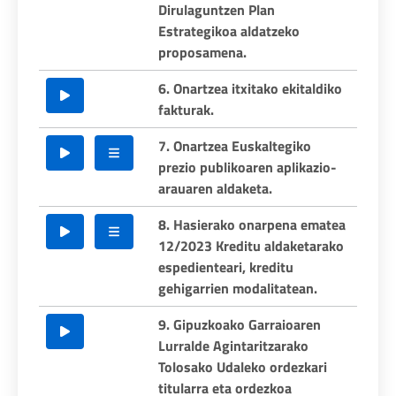
Dirulaguntzen Plan
Estrategikoa aldatzeko
proposamena.
6. Onartzea itxitako ekitaldiko
fakturak.
7. Onartzea Euskaltegiko
prezio publikoaren aplikazio-
arauaren aldaketa.
8. Hasierako onarpena ematea
12/2023 Kreditu aldaketarako
espedienteari, kreditu
gehigarrien modalitatean.
9. Gipuzkoako Garraioaren
Lurralde Agintaritzarako
Tolosako Udaleko ordezkari
titularra eta ordezkoa