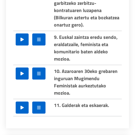
garbitzeko zerbitzu-
kontratuaren luzapena
(Bilkuran aztertu eta bozkatzea
onartuz gero).
9. Euskal zaintza eredu sendo,
eraldatzaile, feminista eta
komunitario baten aldeko
mozioa.
10. Azaroaren 30eko grebaren
inguruan Mugimendu
Feministak aurkeztutako
mozioa.
11. Galderak eta eskaerak.