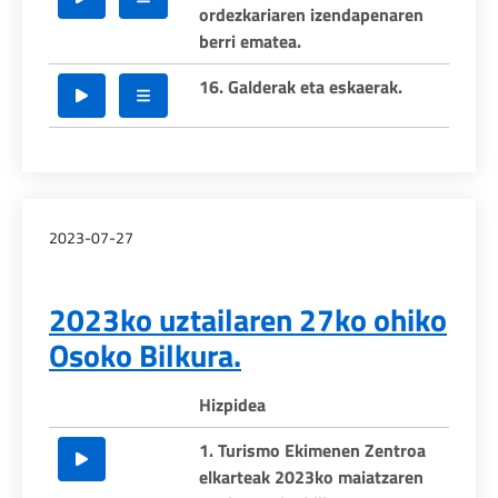
ordezkariaren izendapenaren
berri ematea.
16. Galderak eta eskaerak.
2023-07-27
2023ko uztailaren 27ko ohiko
Osoko Bilkura.
Hizpidea
1. Turismo Ekimenen Zentroa
elkarteak 2023ko maiatzaren