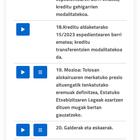
kreditu gehigarrien
modalitatekoa.
18.Kreditu aldaketarako
15/2023 espedientearen berri
ematea; kreditu
transferentzien modalitatekoa
da.
19. Mozioa: Tolosan
alokairuaren merkatuko prezio
altuengatik tenkatutako
eremuak definitzea, Estatuko
Etxebizitzaren Legeak ezartzen
dituen mugak bertan
gauzatzeko.
20. Galderak eta eskaerak.