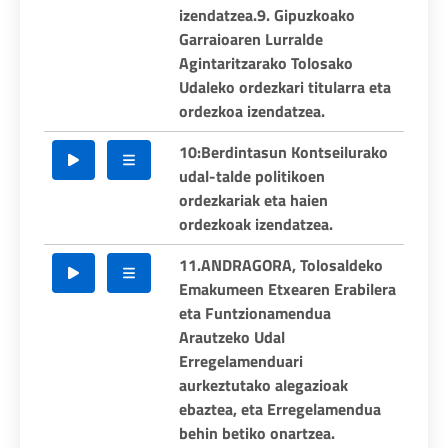
izendatzea.9. Gipuzkoako
Garraioaren Lurralde
Agintaritzarako Tolosako
Udaleko ordezkari titularra eta
ordezkoa izendatzea.
10:Berdintasun Kontseilurako
udal-talde politikoen
ordezkariak eta haien
ordezkoak izendatzea.
11.ANDRAGORA, Tolosaldeko
Emakumeen Etxearen Erabilera
eta Funtzionamendua
Arautzeko Udal
Erregelamenduari
aurkeztutako alegazioak
ebaztea, eta Erregelamendua
behin betiko onartzea.