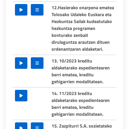
12.Hasierako onarpena ematea
Tolosako Udaleko Euskara eta
Hezkuntza Sailak kudeatutako
hezkuntza programen
konturako zenbait
dirulaguntza arautzen dituen
ordenantzaren aldaketari.
13. 10/2023 kreditu
aldaketarako espedientearen
berri ematea, kreditu
gehigarrien modalitatean.
14. 11/2023 kreditu
aldaketarako espedientearen
berri ematea, kreditu
gehigarrien modalitatean.
15. Zazpiturri S.A. sozietateko