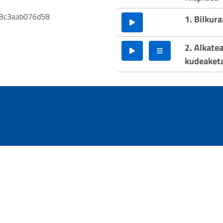
8c3aab076d58
1. Bilkur
2. Alkate
kudeaketa