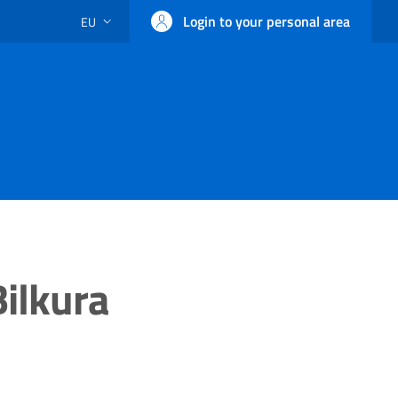
Login to your personal area
EU
LANGUAGE SWITCHER: CURRENT LANGUAGE
ilkura