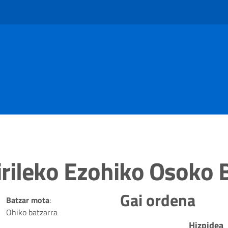
rileko Ezohiko Osoko B
Gai ordena
Batzar mota
:
Ohiko batzarra
Hizpidea