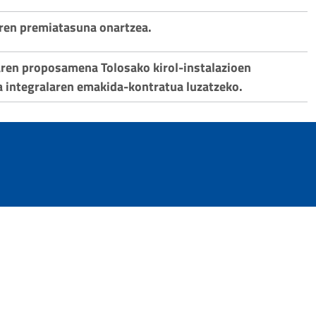
aren premiatasuna onartzea.
aren proposamena Tolosako kirol-instalazioen
 integralaren emakida-kontratua luzatzeko.