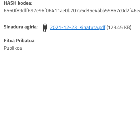
HASH kodea
:
6560f89dff697e96f06411ae0b707a5d35e4bbb55867c0d2f46e
Sinadura agiria
:
2021-12-23_sinatuta.pdf
(123.45 KB)
Play
Fitxa Pribatua
:
Publikoa
Video