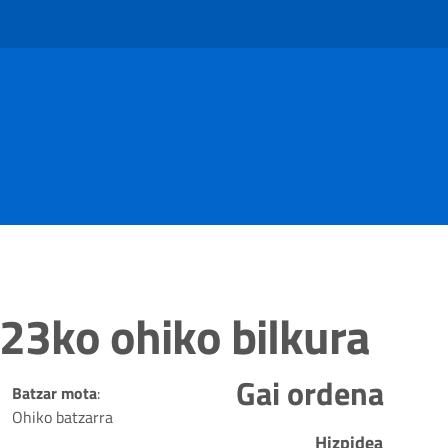
3ko ohiko bilkura
Gai ordena
Batzar mota
:
Ohiko batzarra
Hizpidea