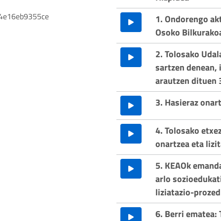
4e16eb9355ce
1. Ondorengo ak
Osoko Bilkurako
2. Tolosako Udal
sartzen denean, 
arautzen dituen 
3. Hasieraz onar
4. Tolosako etxe
onartzea eta lizi
5. KEAOk emanda
arlo sozioedukat
liziatazio-proze
6. Berri ematea: