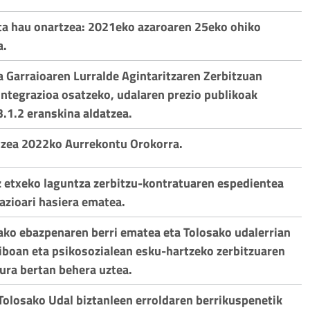
ta hau onartzea: 2021eko azaroaren 25eko ohiko
a.
a Garraioaren Lurralde Agintaritzaren Zerbitzuan
integrazioa osatzeko, udalaren prezio publikoak
3.1.2 eranskina aldatzea.
tzea 2022ko Aurrekontu Orokorra.
z etxeko laguntza zerbitzu-kontratuaren espedientea
tazioari hasiera ematea.
ko ebazpenaren berri ematea eta Tolosako udalerrian
iboan eta psikosozialean esku-hartzeko zerbitzuaren
dura bertan behera uztea.
 Tolosako Udal biztanleen erroldaren berrikuspenetik