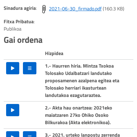
Play
Sinadura agiria
:
2021-06-30_firmado.pdf
(160.3 KB)
Video
Fitxa Pribatua
:
Publikoa
Gai ordena
Hizpidea
1.- Haurren hiria. Mintza Txokoa
Tolosako Udalbatzari landutako
proposamenen azalpena egitea eta
Tolosako herriari ikasturtean
landutakoa ezagutaraztea.
2.- Akta hau onartzea: 2021eko
maiatzaren 27ko Ohiko Osoko
Bilkurakoa (Akta elektronikoa).
3.- 2021. urteko lanpostu zerrenda