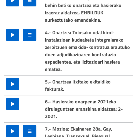
behin betiko onartzea eta hasierako
izaeraz aldatzea. EHBILDUK
aurkeztutako emendakina.
4.- Onartzea Tolosako udal kirol-
instalazioen kudeaketa integralerako
zerbitzuen emakida-kontratua arautuko
duen adjudikazioaren kontratazio
espedientea, eta lizitazioari hasiera
ematea.
5.- Onartzea itxitako ekitaldiko
fakturak.
6.- Hasierako onarpena: 2021eko
dirulaguntzen eranskina aldatzea: 2-
2021.
7.- Mozioa: Ekainaren 28a. Gay,
Lesbiana, Transexual, Bisexual,